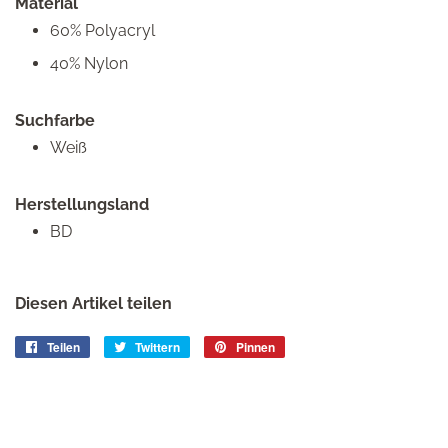
Material
60% Polyacryl
40% Nylon
Suchfarbe
Weiß
Herstellungsland
BD
Diesen Artikel teilen
Teilen
Auf
Twittern
Auf
Pinnen
Auf
Facebook
Twitter
Pinterest
teilen
twittern
pinnen