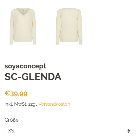
soyaconcept
SC-GLENDA
Normaler
Sonderpreis
€39,99
Preis
inkl. MwSt. zzgl.
Versandkosten
Größe